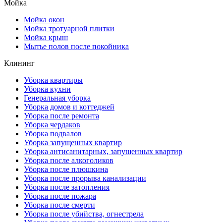
Мойка
Мойка окон
Мойка тротуарной плитки
Мойка крыш
Мытье полов после покойника
Клининг
Уборка квартиры
Уборка кухни
Генеральная уборка
Уборка домов и коттеджей
Уборка после ремонта
Уборка чердаков
Уборка подвалов
Уборка запущенных квартир
Уборка антисанитарных, запущенных квартир
Уборка после алкоголиков
Уборка после плюшкина
Уборка после прорыва канализации
Уборка после затопления
Уборка после пожара
Уборка после смерти
Уборка после убийства, огнестрела