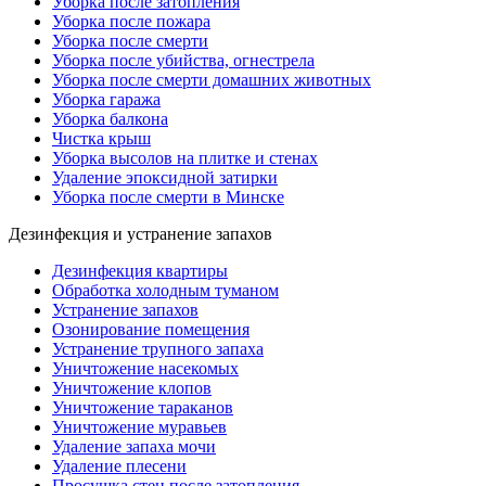
Уборка после затопления
Уборка после пожара
Уборка после смерти
Уборка после убийства, огнестрела
Уборка после смерти домашних животных
Уборка гаража
Уборка балкона
Чистка крыш
Уборка высолов на плитке и стенах
Удаление эпоксидной затирки
Уборка после смерти в Минске
Дезинфекция и устранение запахов
Дезинфекция квартиры
Обработка холодным туманом
Устранение запахов
Озонирование помещения
Устранение трупного запаха
Уничтожение насекомых
Уничтожение клопов
Уничтожение тараканов
Уничтожение муравьев
Удаление запаха мочи
Удаление плесени
Просушка стен после затопления