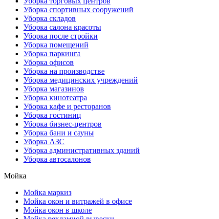
Уборка торговых центров
Уборка спортивных сооружений
Уборка складов
Уборка салона красоты
Уборка после стройки
Уборка помещений
Уборка паркинга
Уборка офисов
Уборка на производстве
Уборка медицинских учреждений
Уборка магазинов
Уборка кинотеатра
Уборка кафе и ресторанов
Уборка гостиниц
Уборка бизнес-центров
Уборка бани и сауны
Уборка АЗС
Уборка административных зданий
Уборка автосалонов
Мойка
Мойка маркиз
Мойка окон и витражей в офисе
Мойка окон в школе
Мойка рекламной вывески