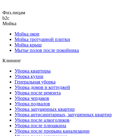
Физ.лицам
b2c
Мойка
Мойка окон
Мойка тротуарной плитки
Мойка крыш
Мытье полов после покойника
Клининг
Уборка квартиры
Уборка кухни
Генеральная уборка
Уборка домов и коттеджей
Уборка после ремонта
Уборка чердаков
Уборка подвалов
Уборка запущенных квартир
Уборка антисанитарных, запущенных квартир
Уборка после алкоголиков
Уборка после плюшкина
Уборка после прорыва канализации